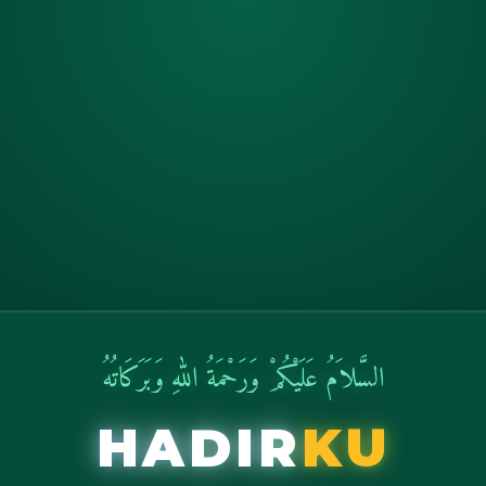
السَّلاَمُ عَلَيْكُمْ وَرَحْمَةُ اللهِ وَبَرَكَاتُهُ
HADIR
KU